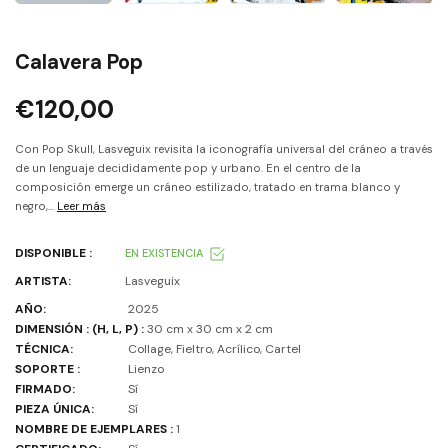
Calavera Pop
€120,00
Con Pop Skull, Lasveguix revisita la iconografía universal del cráneo a través
de un lenguaje decididamente pop y urbano. En el centro de la
composición emerge un cráneo estilizado, tratado en trama blanco y
negro,...
Leer más
DISPONIBLE :
EN EXISTENCIA
ARTISTA:
Lasveguix
AÑO:
2025
DIMENSIÓN : (H, L, P) :
30 cm x 30 cm x 2 cm
TÉCNICA:
Collage, Fieltro, Acrílico, Cartel
SOPORTE :
Lienzo
FIRMADO:
Sí
PIEZA ÚNICA:
Sí
NOMBRE DE EJEMPLARES :
1