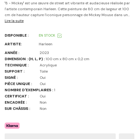
"8 - Mickey" est une œuvre de street art vibrante et audacieuse réalisée par
l'artiste contemporain Harleen. Cette peinture de 80 cm de largeur et 100
cm de hauteur capture l'iconique personnage de Mickey Mouse dans un...
Lire la suite
DISPONIBLE :
EN STOCK
ARTISTE:
Harleen
ANNÉE :
2023
DIMENSION : (H, L, P) :
100 cm x 80 cm x 0,2 cm
TECHNIQUE :
Acrylique
SUPPORT :
Toile
SIGNÉ :
Oui
PIÈCE UNIQUE :
Oui
NOMBRE D'EXEMPLAIRES :
1
CERTIFICAT :
Oui
ENCADRÉE :
Non
SUR CHÂSSIS :
Non