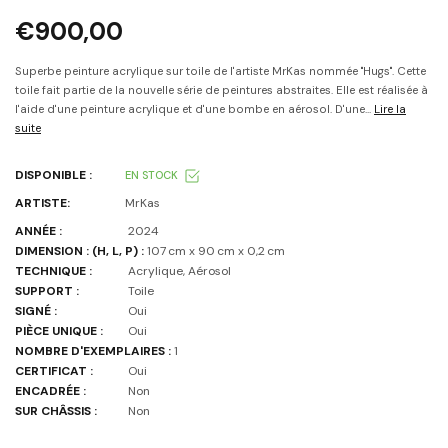
€900,00
Superbe peinture acrylique sur toile de l'artiste MrKas nommée "Hugs". Cette
toile fait partie de la nouvelle série de peintures abstraites. Elle est réalisée à
l'aide d'une peinture acrylique et d'une bombe en aérosol. D'une...
Lire la
suite
DISPONIBLE :
EN STOCK
ARTISTE:
MrKas
ANNÉE :
2024
DIMENSION : (H, L, P) :
107 cm x 90 cm x 0,2 cm
TECHNIQUE :
Acrylique, Aérosol
SUPPORT :
Toile
SIGNÉ :
Oui
PIÈCE UNIQUE :
Oui
NOMBRE D'EXEMPLAIRES :
1
CERTIFICAT :
Oui
ENCADRÉE :
Non
SUR CHÂSSIS :
Non