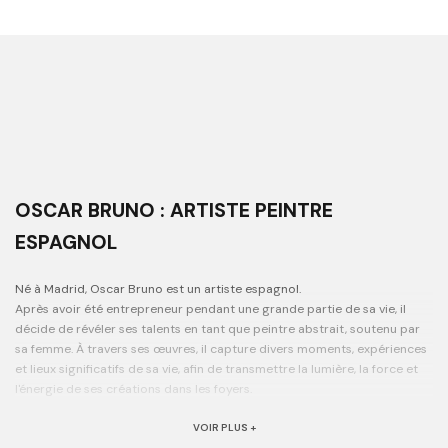
OSCAR BRUNO : ARTISTE PEINTRE
ESPAGNOL
Né à Madrid, Oscar Bruno est un artiste espagnol.
Après avoir été entrepreneur pendant une grande partie de sa vie, il
décide de révéler ses talents en tant que peintre abstrait, soutenu par
sa femme. À travers ses œuvres, il capture divers moments, expériences
et lieux significatifs de sa vie, afin de transmettre la lumière, la force et
l'énergie de ses créations dans les foyers.
VOIR PLUS +