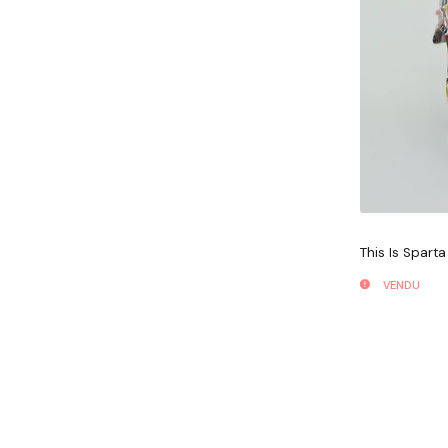
This Is Spart
VENDU