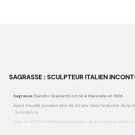
SAGRASSE : SCULPTEUR ITALIEN INCO
Sagrasse
(Sandro Grassetti) est né à Macerata en 1966.
Ayant travaillé pendant plus de 30 ans dans l'industrie de la r
: la sculpture.
Ainsi, en 2021, il entame la production de ses œuvres d'art so
Immédiatement, sa popularité en tant qu'artiste contemporain 