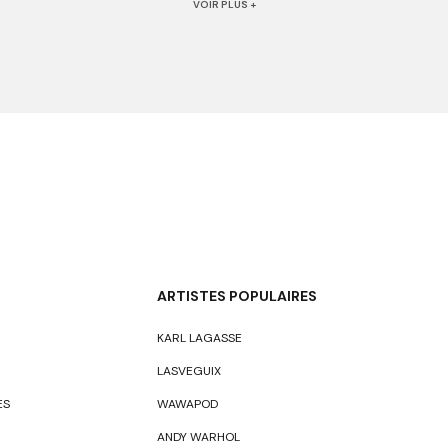
VOIR PLUS +
rpréter des objets du quotidien, des statues, des formes féminines e
en caoutchouc dans lequel il coule la pièce pour obtenir des sculptur
s irrégularités qu'elle est laquée et vernie.
ARTISTES POPULAIRES
KARL LAGASSE
LASVEGUIX
ES
WAWAPOD
ANDY WARHOL