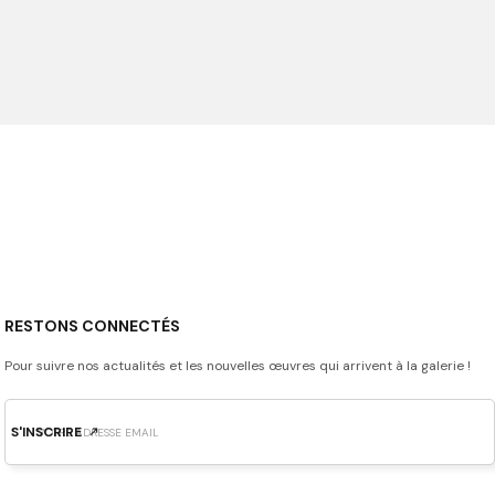
t des icônes intemporelles comme Mickey Mouse.
es brutes. Chaque pièce est ensuite finie, poncée et lavée
RESTONS CONNECTÉS
Pour suivre nos actualités et les nouvelles œuvres qui arrivent à la galerie !
S'INSCRIRE