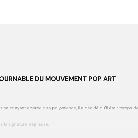
NTOURNABLE DU MOUVEMENT POP ART
ésine et ayant apprécié sa polyvalence, il a décidé qu'il était temps 
us la signature
Sagrasse.
grandit, suscitant un intérêt considérable de la part de collectionn