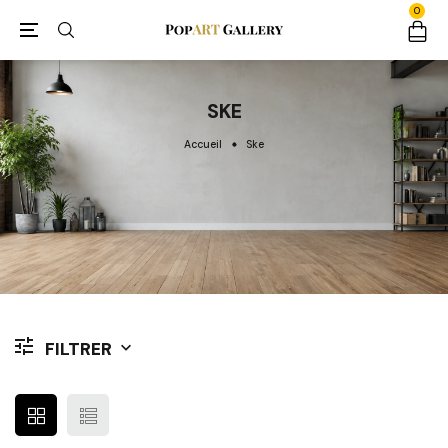
0
SKE
Accueil
Ske
FILTRER