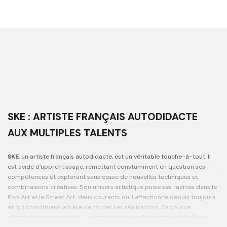
SKE : ARTISTE FRANÇAIS AUTODIDACTE
AUX MULTIPLES TALENTS
SKE
, un artiste français autodidacte, est un véritable touche-à-tout. Il
est avide d'apprentissage, remettant constamment en question ses
compétences et explorant sans cesse de nouvelles techniques et
combinaisons créatives. Son univers artistique puise ses racines dans le
Pop Art et le Street Art, deux courants qu'il affectionne depuis toujours
et qui constituent la base de toutes ses réalisations. Sa source
d'inspiration est multiple : les grands noms de l'art urbain et du Pop, la