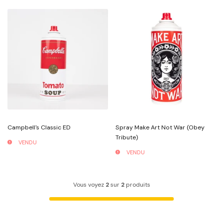
Campbell's Classic ED
Spray Make Art Not War (Obey
Tribute)
VENDU
VENDU
Vous voyez
2
sur
2
produits